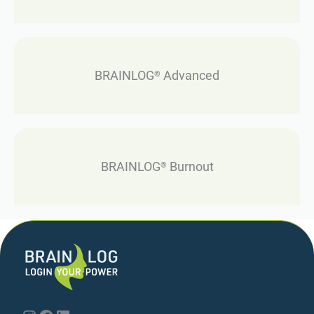
BRAINLOG
Advanced
®
BRAINLOG
Burnout
®