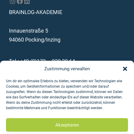
Instagram
Facebook
LinkedIn
BRAINLOG-AKADEMIE
Innauenstraße 5
94060 Pocking/Inzing
Tel.: +49 (0)172 – 820 29 64
Zustimmung verwalten
Tel.: +49 (0)8538 – 91 12 16
Fax: +49 (0)8538 – 91 12 17
Um dir ein optimales Erlebnis zu bieten, verwenden wir Technologien wie
Cookies, um Geräteinformationen zu speichern und/oder darauf
info@brainlog-akademie.de
zuzugreifen. Wenn du diesen Technologien zustimmst, können wir Daten
wie das Surfverhalten oder eindeutige IDs auf dieser Website verarbeiten.
Wenn du deine Zustimmung nicht erteilst oder zurückziehst, können
bestimmte Merkmale und Funktionen beeinträchtigt werden.
Impressum
Datenschutz
Akzeptieren
AGB